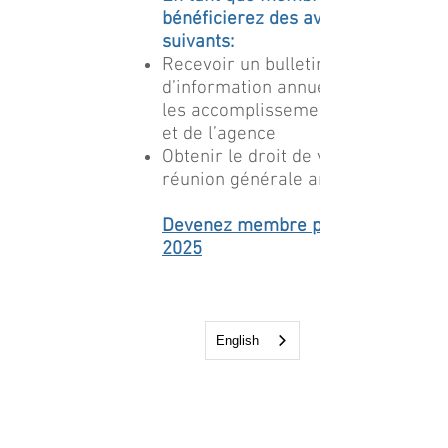
bénéficierez des avantages
suivants:
Recevoir un bulletin
d’information annuel soulignant
les accomplissements des gens
et de l’agence
Obtenir le droit de vote à la
réunion générale annuelle
Devenez membre pour l'année
2025
English
12 Kimberly Drive
Kapuskasing, Ontario
P5N1L5
Tel: 705-337-1417
Fax: 705-337-6538