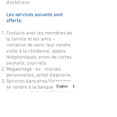
d’extérieur.
Les services suivants sont
offerts:
Contacts avec les membres de
la famille et les amis –
invitation de venir leur rendre
visite à la résidence, appels
téléphoniques, envoi de cartes
souhaits, courriels.
Magasinage : ex: courses
personnelles, achat d’épicerie.
Services bancaires/financiers:
se rendre à la banque, budget,
English
formulaire PSPH (ODSP),
rapports sur le revenu.
Médicaments: ramasser les
ordonnances, s’assurer que