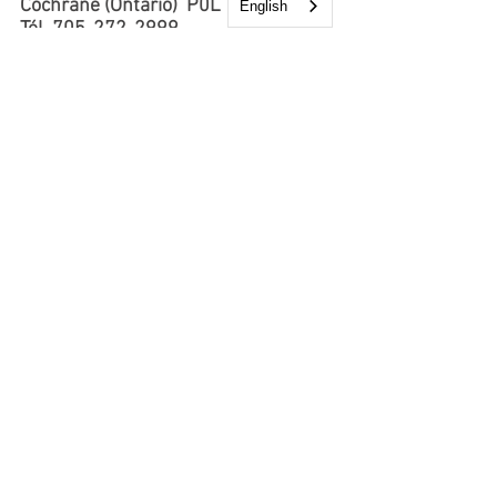
Cochrane (Ontario) P0L 1C0
English
Tél.
705-272-2999
Télécopieur
705-272-4983
12 Kimberly Drive