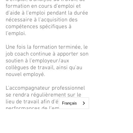
formation en cours d'emploi et
d'aide à l'emploi pendant la durée
nécessaire à l'acquisition des
compétences spécifiques à
l'emploi.
Une fois la formation terminée, le
job coach continue à apporter son
soutien à l'employeur/aux
collègues de travail, ainsi qu'au
nouvel employé.
L'accompagnateur professionnel
se rendra régulièrement sur le
lieu de travail afin d'évaluer les
Français
performances de l'employé et de
discuter de tout problème ou de
toute nouvelle compétence
professionnelle susceptible