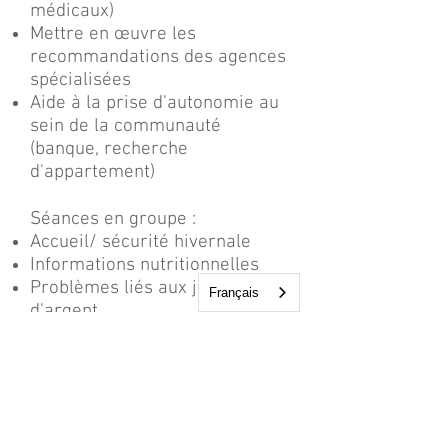
médicaux)
Mettre en œuvre les
recommandations des agences
spécialisées
Aide à la prise d'autonomie au
sein de la communauté
(banque, recherche
d'appartement)
Séances en groupe :
Accueil/ sécurité hivernale
Informations nutritionnelles
Problèmes liés aux jeux
Français
d'argent
Premiers soins de base et
réanimation cardio-pulmonaire
Droits et responsabilités
Éducation aux relations et à la
sexualité